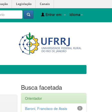
mação
Legislação
Canais
Entrar em:
Idioma
Busca facetada
Orientador
Baroni, Francisco de Assis
1