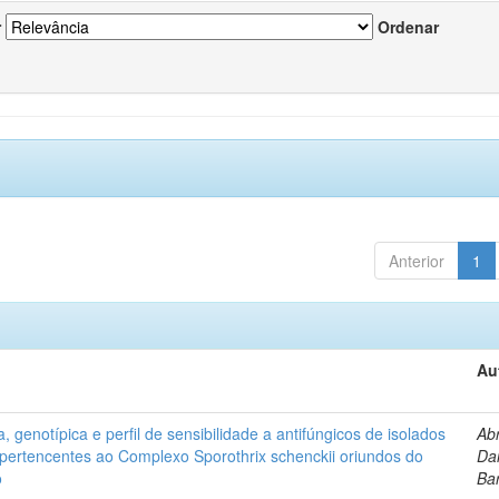
r
Ordenar
Anterior
1
Au
, genotípica e perfil de sensibilidade a antifúngicos de isolados
Ab
s pertencentes ao Complexo Sporothrix schenckii oriundos do
Dan
o
Ba