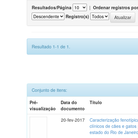
Resultados/Página
|
Ordenar registros po
Registro(s)
Resultado 1-1 de 1.
Conjunto de itens:
Pré-
Data do
Título
visualização
documento
20-fev-2017
Caracterização fenotípica
clínicos de cães e gato
estado do Rio de Janeir