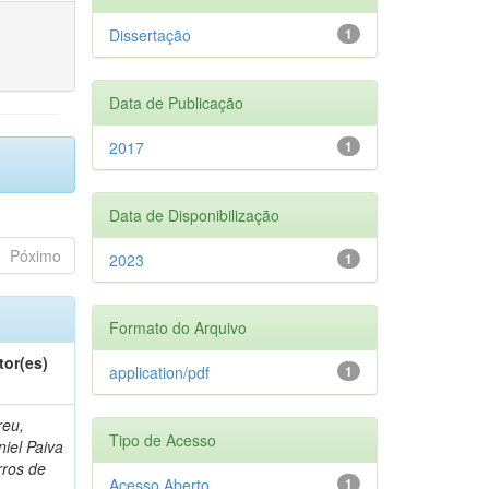
Dissertação
1
Data de Publicação
2017
1
Data de Disponibilização
Póximo
2023
1
Formato do Arquivo
tor(es)
application/pdf
1
reu,
Tipo de Acesso
iel Paiva
rros de
Acesso Aberto
1