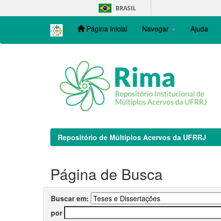
Skip
BRASIL
navigation
Página inicial
Navegar
Ajuda
Repositório de Múltiplos Acervos da UFRRJ
Página de Busca
Buscar em:
por