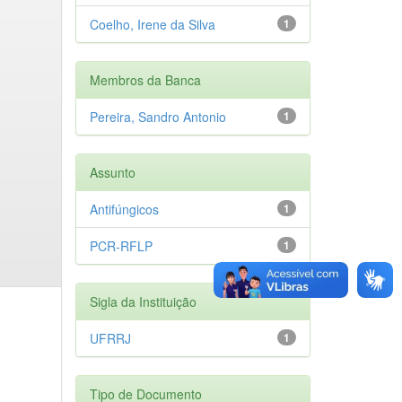
Coelho, Irene da Silva
1
Membros da Banca
Pereira, Sandro Antonio
1
Assunto
Antifúngicos
1
PCR-RFLP
1
Sigla da Instituição
UFRRJ
1
Tipo de Documento