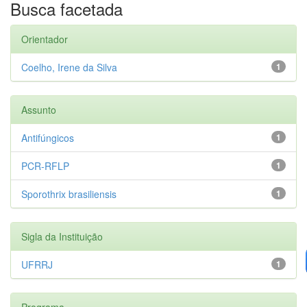
Busca facetada
Orientador
Coelho, Irene da Silva
1
Assunto
Antifúngicos
1
PCR-RFLP
1
Sporothrix brasiliensis
1
Sigla da Instituição
UFRRJ
1
Programa