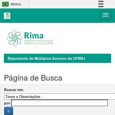
Skip
BRASIL
navigation
Simplifique!
Comunica BR
Participe
Acesso à informação
Legislação
Canais
Repositório de Múltiplos Acervos da UFRRJ
Página de Busca
Buscar em:
por