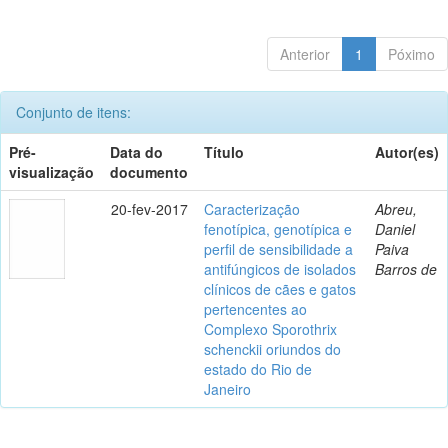
Anterior
1
Póximo
Conjunto de itens:
Pré-
Data do
Título
Autor(es)
visualização
documento
20-fev-2017
Caracterização
Abreu,
fenotípica, genotípica e
Daniel
perfil de sensibilidade a
Paiva
antifúngicos de isolados
Barros de
clínicos de cães e gatos
pertencentes ao
Complexo Sporothrix
schenckii oriundos do
estado do Rio de
Janeiro