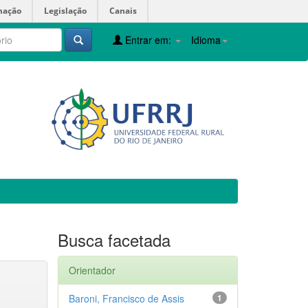
mação
Legislação
Canais
Entrar em:
Idioma
Busca facetada
Orientador
Baroni, Francisco de Assis
1