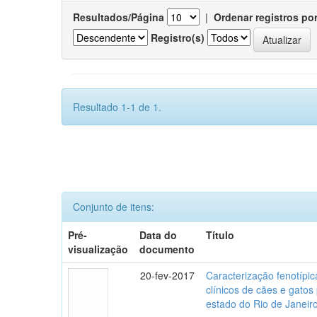
Resultados/Página
|
Ordenar registros po
Registro(s)
Resultado 1-1 de 1.
Conjunto de itens:
Pré-
Data do
Título
visualização
documento
20-fev-2017
Caracterização fenotípica
clínicos de cães e gato
estado do Rio de Janeir