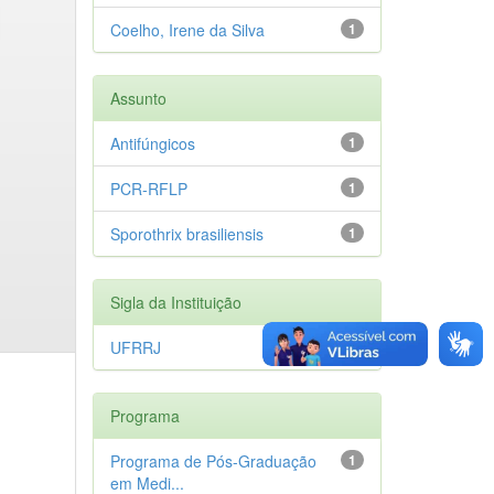
Coelho, Irene da Silva
1
Assunto
Antifúngicos
1
PCR-RFLP
1
Sporothrix brasiliensis
1
Sigla da Instituição
UFRRJ
1
Programa
Programa de Pós-Graduação
1
em Medi...