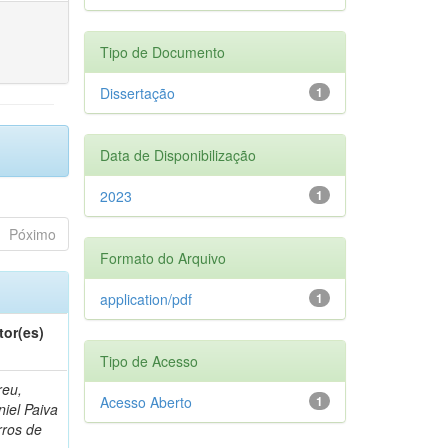
Tipo de Documento
Dissertação
1
Data de Disponibilização
2023
1
Póximo
Formato do Arquivo
application/pdf
1
tor(es)
Tipo de Acesso
reu,
Acesso Aberto
1
iel Paiva
rros de