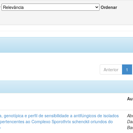
r
Ordenar
Anterior
1
Au
, genotípica e perfil de sensibilidade a antifúngicos de isolados
Ab
s pertencentes ao Complexo Sporothrix schenckii oriundos do
Dan
o
Ba