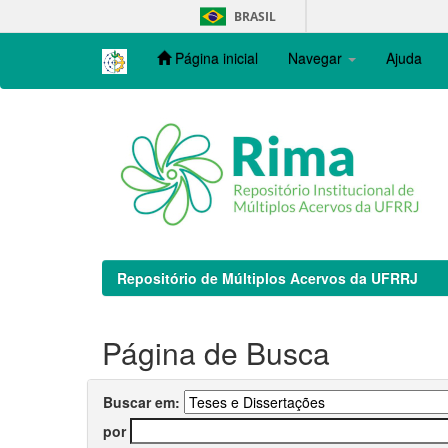
Skip
BRASIL
navigation
Página inicial
Navegar
Ajuda
Repositório de Múltiplos Acervos da UFRRJ
Página de Busca
Buscar em:
por