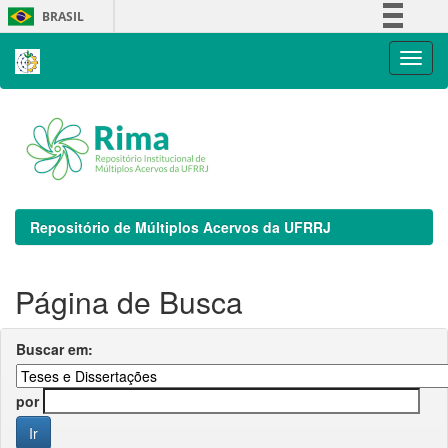
Skip
BRASIL
navigation
Simplifique!
Comunica BR
Participe
Acesso à informação
Legislação
Canais
Repositório de Múltiplos Acervos da UFRRJ
Página de Busca
Buscar em:
por