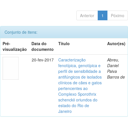
Anterior
1
Póximo
Conjunto de itens:
Pré-
Data do
Título
Autor(es)
visualização
documento
20-fev-2017
Caracterização
Abreu,
fenotípica, genotípica e
Daniel
perfil de sensibilidade a
Paiva
antifúngicos de isolados
Barros de
clínicos de cães e gatos
pertencentes ao
Complexo Sporothrix
schenckii oriundos do
estado do Rio de
Janeiro