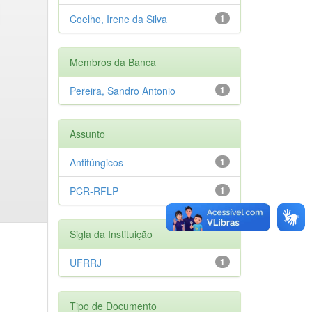
Coelho, Irene da Silva
1
Membros da Banca
Pereira, Sandro Antonio
1
Assunto
Antifúngicos
1
PCR-RFLP
1
Sigla da Instituição
UFRRJ
1
Tipo de Documento