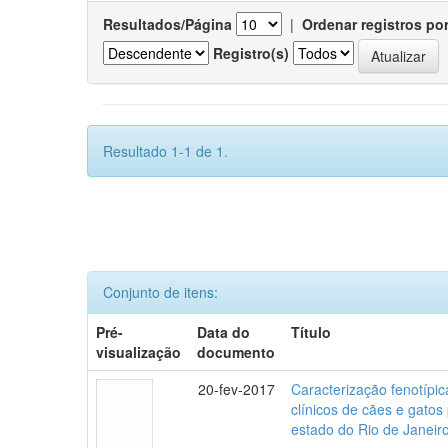
Resultados/Página
|
Ordenar registros po
Registro(s)
Resultado 1-1 de 1.
Conjunto de itens:
Pré-
Data do
Título
visualização
documento
20-fev-2017
Caracterização fenotípica
clínicos de cães e gato
estado do Rio de Janeir