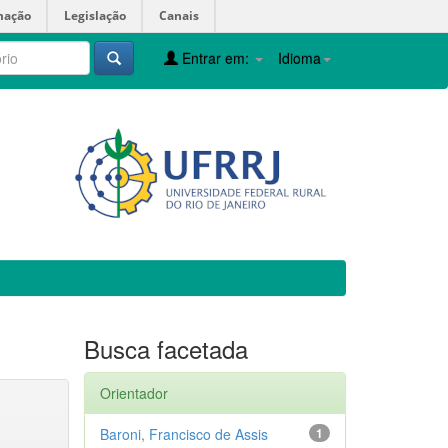
mação
Legislação
Canais
Entrar em:
Idioma
Busca facetada
Orientador
Baroni, Francisco de Assis
1