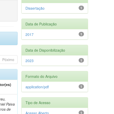
Dissertação
1
Data de Publicação
2017
1
Data de Disponibilização
Póximo
2023
1
Formato do Arquivo
tor(es)
application/pdf
1
reu,
Tipo de Acesso
iel Paiva
rros de
Acesso Aberto
1