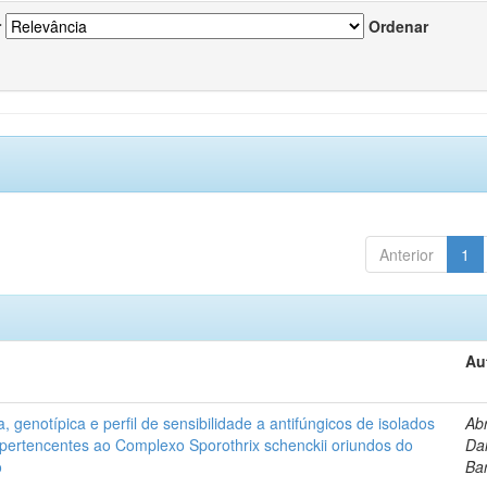
r
Ordenar
Anterior
1
Au
, genotípica e perfil de sensibilidade a antifúngicos de isolados
Ab
s pertencentes ao Complexo Sporothrix schenckii oriundos do
Dan
o
Ba