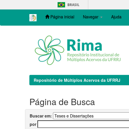
Skip
BRASIL
navigation
Página inicial
Navegar
Ajuda
Repositório de Múltiplos Acervos da UFRRJ
Página de Busca
Buscar em:
por