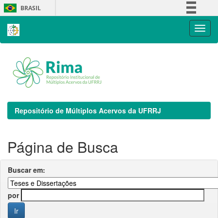
Skip
BRASIL
navigation
Simplifique!
Comunica BR
Participe
Acesso à informação
Legislação
Canais
Repositório de Múltiplos Acervos da UFRRJ
Página de Busca
Buscar em:
por