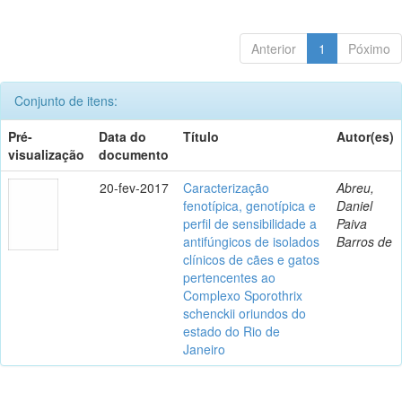
Anterior
1
Póximo
Conjunto de itens:
Pré-
Data do
Título
Autor(es)
visualização
documento
20-fev-2017
Caracterização
Abreu,
fenotípica, genotípica e
Daniel
perfil de sensibilidade a
Paiva
antifúngicos de isolados
Barros de
clínicos de cães e gatos
pertencentes ao
Complexo Sporothrix
schenckii oriundos do
estado do Rio de
Janeiro