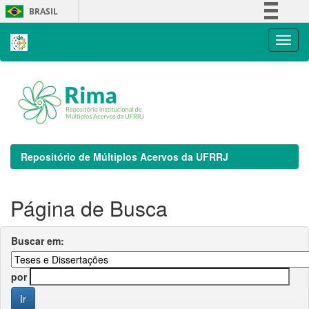
Skip
BRASIL
navigation
Simplifique!
Comunica BR
Participe
Acesso à informação
Legislação
Canais
Repositório de Múltiplos Acervos da UFRRJ
Página de Busca
Buscar em:
por