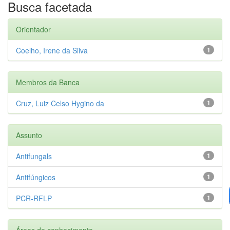
Busca facetada
Orientador
Coelho, Irene da Silva
1
Membros da Banca
Cruz, Luiz Celso Hygino da
1
Assunto
Antifungals
1
Antifúngicos
1
PCR-RFLP
1
Áreas de conhecimento