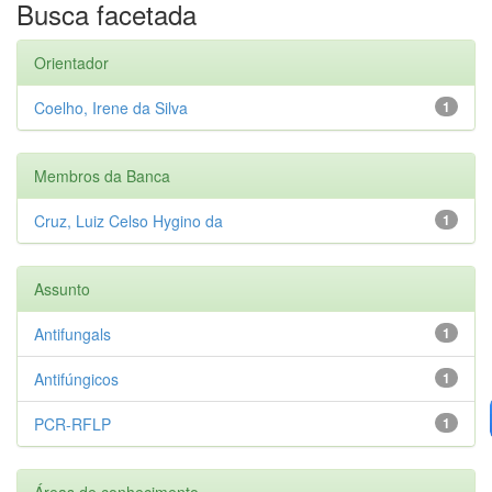
Busca facetada
Orientador
Coelho, Irene da Silva
1
Membros da Banca
Cruz, Luiz Celso Hygino da
1
Assunto
Antifungals
1
Antifúngicos
1
PCR-RFLP
1
Áreas de conhecimento