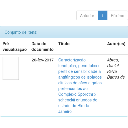
Anterior
1
Póximo
Conjunto de itens:
Pré-
Data do
Título
Autor(es)
visualização
documento
20-fev-2017
Caracterização
Abreu,
fenotípica, genotípica e
Daniel
perfil de sensibilidade a
Paiva
antifúngicos de isolados
Barros de
clínicos de cães e gatos
pertencentes ao
Complexo Sporothrix
schenckii oriundos do
estado do Rio de
Janeiro