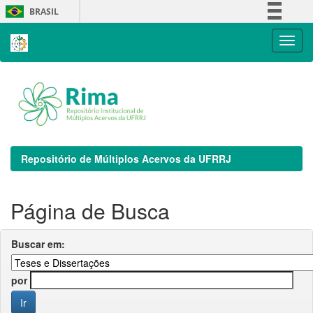
Skip
BRASIL
navigation
Simplifique!
Comunica BR
Participe
Acesso à informação
Legislação
Canais
Repositório de Múltiplos Acervos da UFRRJ
Página de Busca
Buscar em:
por