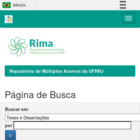
Skip
BRASIL
navigation
Simplifique!
Comunica BR
Participe
Acesso à informação
Legislação
Canais
Repositório de Múltiplos Acervos da UFRRJ
Página de Busca
Buscar em:
por