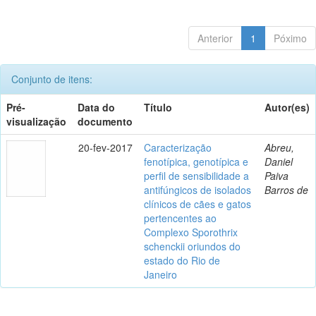
Anterior
1
Póximo
Conjunto de itens:
Pré-
Data do
Título
Autor(es)
visualização
documento
20-fev-2017
Caracterização
Abreu,
fenotípica, genotípica e
Daniel
perfil de sensibilidade a
Paiva
antifúngicos de isolados
Barros de
clínicos de cães e gatos
pertencentes ao
Complexo Sporothrix
schenckii oriundos do
estado do Rio de
Janeiro