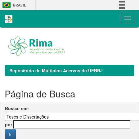
Skip
BRASIL
navigation
Simplifique!
Comunica BR
Participe
Acesso à informação
Legislação
Canais
Repositório de Múltiplos Acervos da UFRRJ
Página de Busca
Buscar em:
por