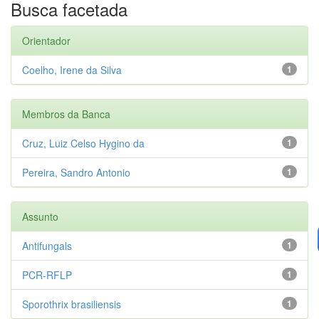
Busca facetada
Orientador
Coelho, Irene da Silva
1
Membros da Banca
Cruz, Luiz Celso Hygino da
1
Pereira, Sandro Antonio
1
Assunto
Antifungals
1
PCR-RFLP
1
Sporothrix brasiliensis
1