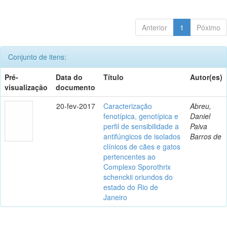
Anterior
1
Póximo
Conjunto de itens:
Pré-
Data do
Título
Autor(es)
visualização
documento
20-fev-2017
Caracterização
Abreu,
fenotípica, genotípica e
Daniel
perfil de sensibilidade a
Paiva
antifúngicos de isolados
Barros de
clínicos de cães e gatos
pertencentes ao
Complexo Sporothrix
schenckii oriundos do
estado do Rio de
Janeiro