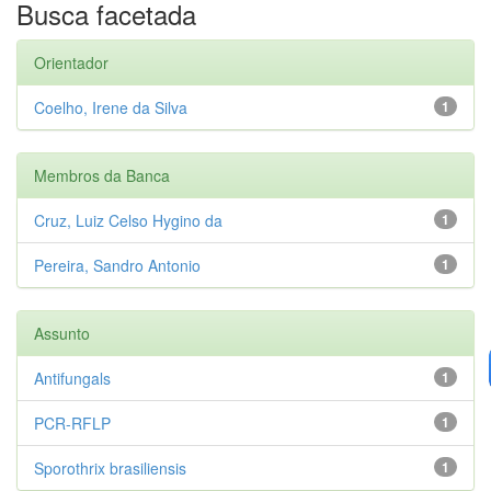
Busca facetada
Orientador
Coelho, Irene da Silva
1
Membros da Banca
Cruz, Luiz Celso Hygino da
1
Pereira, Sandro Antonio
1
Assunto
Antifungals
1
PCR-RFLP
1
Sporothrix brasiliensis
1