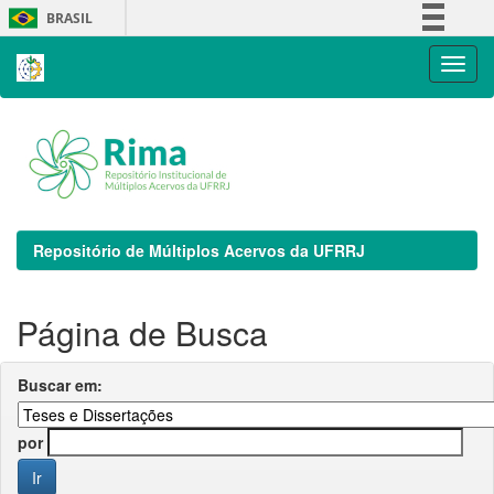
Skip
BRASIL
navigation
Simplifique!
Comunica BR
Participe
Acesso à informação
Legislação
Canais
Repositório de Múltiplos Acervos da UFRRJ
Página de Busca
Buscar em:
por