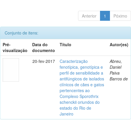
Anterior
1
Póximo
Conjunto de itens:
Pré-
Data do
Título
Autor(es)
visualização
documento
20-fev-2017
Caracterização
Abreu,
fenotípica, genotípica e
Daniel
perfil de sensibilidade a
Paiva
antifúngicos de isolados
Barros de
clínicos de cães e gatos
pertencentes ao
Complexo Sporothrix
schenckii oriundos do
estado do Rio de
Janeiro