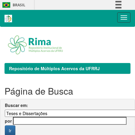
Skip
BRASIL
navigation
Simplifique!
Comunica BR
Participe
Acesso à informação
Legislação
Canais
Repositório de Múltiplos Acervos da UFRRJ
Página de Busca
Buscar em:
por