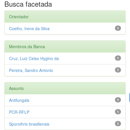
Busca facetada
Orientador
Coelho, Irene da Silva
1
Membros da Banca
Cruz, Luiz Celso Hygino da
1
Pereira, Sandro Antonio
1
Assunto
Antifungals
1
PCR-RFLP
1
Sporothrix brasiliensis
1