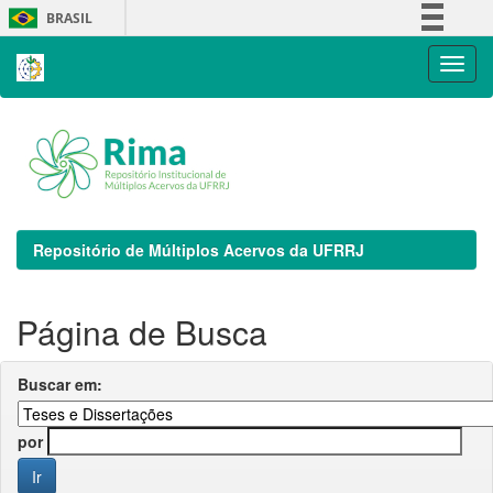
Skip
BRASIL
navigation
Simplifique!
Comunica BR
Participe
Acesso à informação
Legislação
Canais
Repositório de Múltiplos Acervos da UFRRJ
Página de Busca
Buscar em:
por