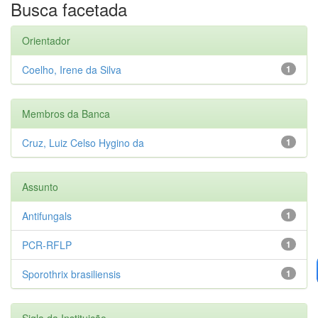
Busca facetada
Orientador
Coelho, Irene da Silva
1
Membros da Banca
Cruz, Luiz Celso Hygino da
1
Assunto
Antifungals
1
PCR-RFLP
1
Sporothrix brasiliensis
1
Sigla da Instituição