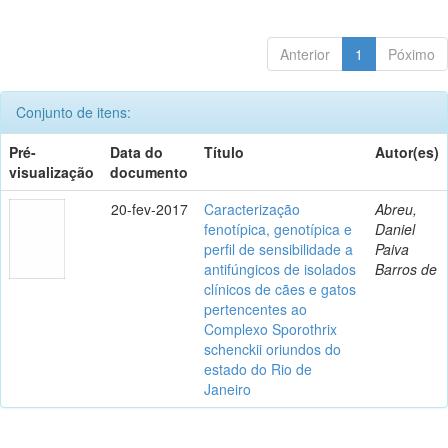
Anterior
1
Póximo
Conjunto de itens:
Pré-
Data do
Título
Autor(es)
visualização
documento
20-fev-2017
Caracterização
Abreu,
fenotípica, genotípica e
Daniel
perfil de sensibilidade a
Paiva
antifúngicos de isolados
Barros de
clínicos de cães e gatos
pertencentes ao
Complexo Sporothrix
schenckii oriundos do
estado do Rio de
Janeiro