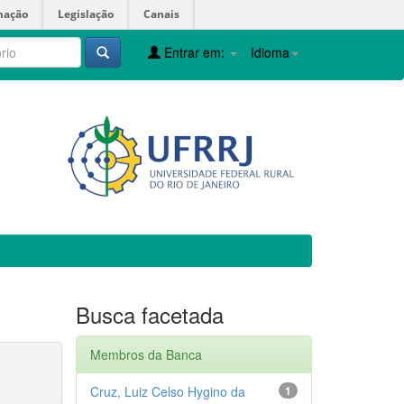
mação
Legislação
Canais
Entrar em:
Idioma
Busca facetada
Membros da Banca
Cruz, Luiz Celso Hygino da
1