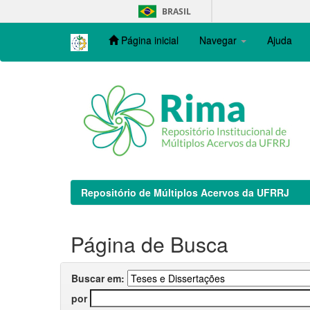
Skip
BRASIL
navigation
Página inicial
Navegar
Ajuda
Repositório de Múltiplos Acervos da UFRRJ
Página de Busca
Buscar em:
por