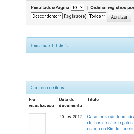
Resultados/Página
|
Ordenar registros po
Registro(s)
Resultado 1-1 de 1.
Conjunto de itens:
Pré-
Data do
Título
visualização
documento
20-fev-2017
Caracterização fenotípica
clínicos de cães e gato
estado do Rio de Janeir