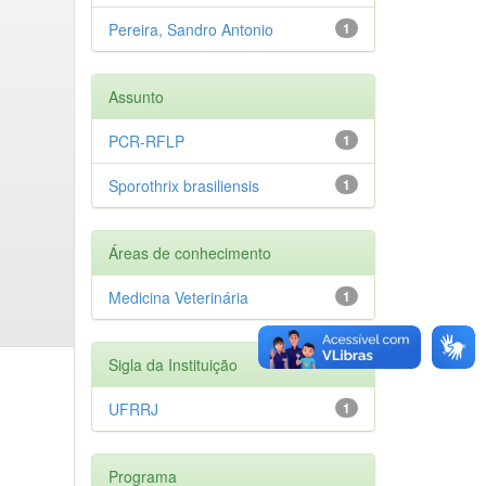
Pereira, Sandro Antonio
1
Assunto
PCR-RFLP
1
Sporothrix brasiliensis
1
Áreas de conhecimento
Medicina Veterinária
1
Sigla da Instituição
UFRRJ
1
Programa