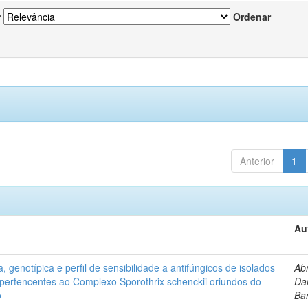
r
Ordenar
Anterior
1
Au
, genotípica e perfil de sensibilidade a antifúngicos de isolados
Ab
s pertencentes ao Complexo Sporothrix schenckii oriundos do
Dan
o
Ba