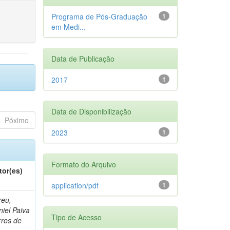
Programa de Pós-Graduação
1
em Medi...
Data de Publicação
2017
1
Data de Disponibilização
Póximo
2023
1
Formato do Arquivo
tor(es)
application/pdf
1
reu,
iel Paiva
Tipo de Acesso
rros de