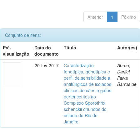
Anterior
1
Póximo
Conjunto de itens:
Pré-
Data do
Título
Autor(es)
visualização
documento
20-fev-2017
Caracterização
Abreu,
fenotípica, genotípica e
Daniel
perfil de sensibilidade a
Paiva
antifúngicos de isolados
Barros de
clínicos de cães e gatos
pertencentes ao
Complexo Sporothrix
schenckii oriundos do
estado do Rio de
Janeiro