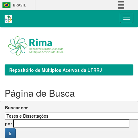
Skip
BRASIL
navigation
Simplifique!
Comunica BR
Participe
Acesso à informação
Legislação
Canais
Repositório de Múltiplos Acervos da UFRRJ
Página de Busca
Buscar em:
por