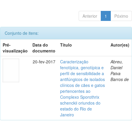
Anterior
1
Póximo
Conjunto de itens:
Pré-
Data do
Título
Autor(es)
visualização
documento
20-fev-2017
Caracterização
Abreu,
fenotípica, genotípica e
Daniel
perfil de sensibilidade a
Paiva
antifúngicos de isolados
Barros de
clínicos de cães e gatos
pertencentes ao
Complexo Sporothrix
schenckii oriundos do
estado do Rio de
Janeiro