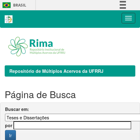
Skip
BRASIL
navigation
Simplifique!
Comunica BR
Participe
Acesso à informação
Legislação
Canais
Repositório de Múltiplos Acervos da UFRRJ
Página de Busca
Buscar em:
por