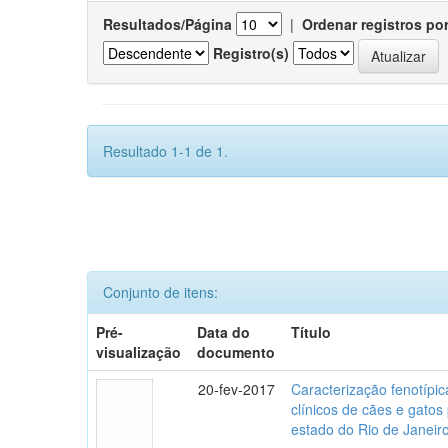
Resultados/Página
|
Ordenar registros po
Registro(s)
Resultado 1-1 de 1.
Conjunto de itens:
Pré-
Data do
Título
visualização
documento
20-fev-2017
Caracterização fenotípica
clínicos de cães e gato
estado do Rio de Janeir