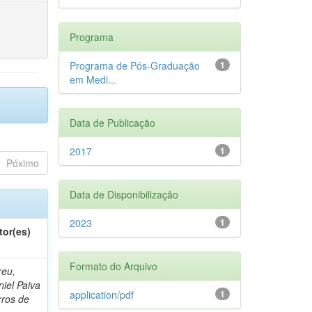
Programa
Programa de Pós-Graduação
1
em Medi...
Data de Publicação
2017
1
Póximo
Data de Disponibilização
2023
1
tor(es)
Formato do Arquivo
reu,
iel Paiva
application/pdf
1
rros de