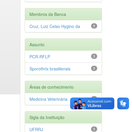
Membros da Banca
Cruz, Luiz Celso Hygino da
1
Assunto
PCR-RFLP
1
Sporothrix brasiliensis
1
Áreas de conhecimento
Medicina Veterinária
1
Sigla da Instituição
UFRRJ
1