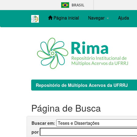
Skip
BRASIL
navigation
Página inicial
Navegar
Ajuda
Repositório de Múltiplos Acervos da UFRRJ
Página de Busca
Buscar em:
por