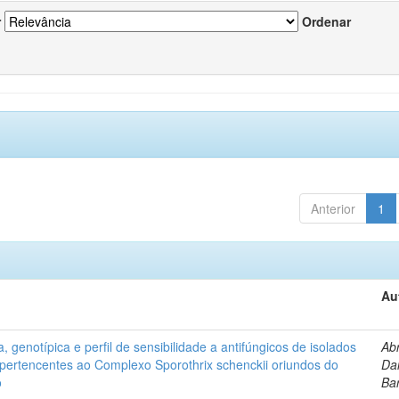
r
Ordenar
Anterior
1
Au
, genotípica e perfil de sensibilidade a antifúngicos de isolados
Ab
s pertencentes ao Complexo Sporothrix schenckii oriundos do
Dan
o
Ba