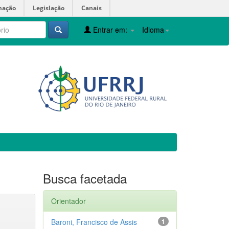
mação
Legislação
Canais
Entrar em:
Idioma
Busca facetada
Orientador
Baroni, Francisco de Assis
1