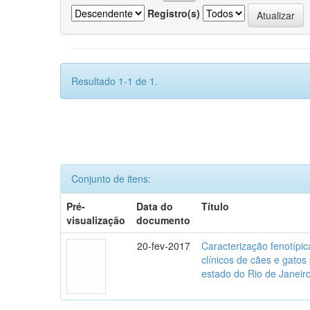
Registro(s)
Resultado 1-1 de 1.
Conjunto de itens:
Pré-
Data do
Título
visualização
documento
20-fev-2017
Caracterização fenotípica
clínicos de cães e gato
estado do Rio de Janeir