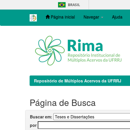
Skip
BRASIL
navigation
Página inicial
Navegar
Ajuda
Repositório de Múltiplos Acervos da UFRRJ
Página de Busca
Buscar em:
por