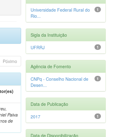
Universidade Federal Rural do
1
Rio...
Sigla da Instituição
UFRRJ
1
Póximo
Agência de Fomento
CNPq - Conselho Nacional de
1
Desen...
tor(es)
Data de Publicação
reu,
iel Paiva
2017
1
rros de
Data de Disponibilização