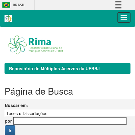
Skip
BRASIL
navigation
Simplifique!
Comunica BR
Participe
Acesso à informação
Legislação
Canais
Repositório de Múltiplos Acervos da UFRRJ
Página de Busca
Buscar em:
por