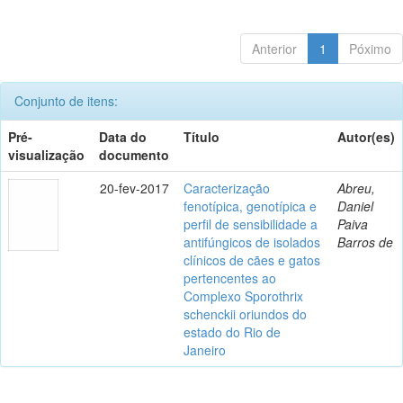
Anterior
1
Póximo
Conjunto de itens:
Pré-
Data do
Título
Autor(es)
visualização
documento
20-fev-2017
Caracterização
Abreu,
fenotípica, genotípica e
Daniel
perfil de sensibilidade a
Paiva
antifúngicos de isolados
Barros de
clínicos de cães e gatos
pertencentes ao
Complexo Sporothrix
schenckii oriundos do
estado do Rio de
Janeiro