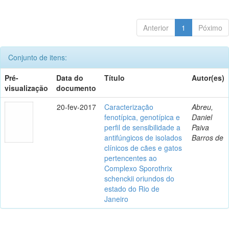
Anterior
1
Póximo
Conjunto de itens:
Pré-
Data do
Título
Autor(es)
visualização
documento
20-fev-2017
Caracterização
Abreu,
fenotípica, genotípica e
Daniel
perfil de sensibilidade a
Paiva
antifúngicos de isolados
Barros de
clínicos de cães e gatos
pertencentes ao
Complexo Sporothrix
schenckii oriundos do
estado do Rio de
Janeiro