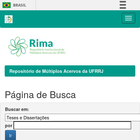
Skip
BRASIL
navigation
Simplifique!
Comunica BR
Participe
Acesso à informação
Legislação
Canais
Repositório de Múltiplos Acervos da UFRRJ
Página de Busca
Buscar em:
por