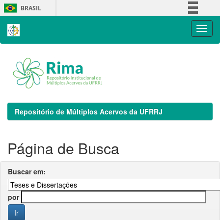
Skip
BRASIL
navigation
Simplifique!
Comunica BR
Participe
Acesso à informação
Legislação
Canais
Repositório de Múltiplos Acervos da UFRRJ
Página de Busca
Buscar em:
por