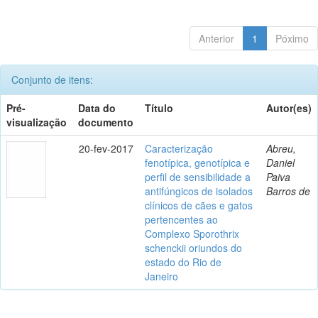
Anterior
1
Póximo
Conjunto de itens:
Pré-
Data do
Título
Autor(es)
visualização
documento
20-fev-2017
Caracterização
Abreu,
fenotípica, genotípica e
Daniel
perfil de sensibilidade a
Paiva
antifúngicos de isolados
Barros de
clínicos de cães e gatos
pertencentes ao
Complexo Sporothrix
schenckii oriundos do
estado do Rio de
Janeiro