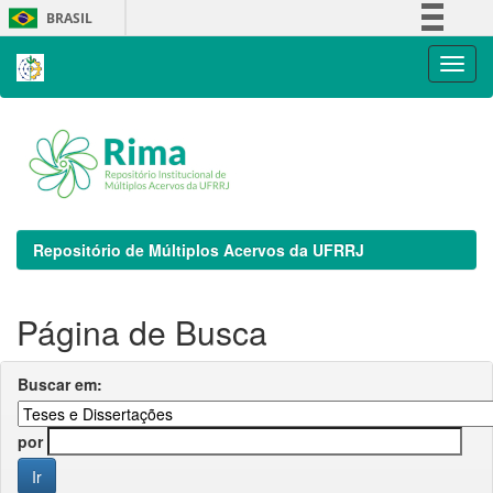
Skip
BRASIL
navigation
Simplifique!
Comunica BR
Participe
Acesso à informação
Legislação
Canais
Repositório de Múltiplos Acervos da UFRRJ
Página de Busca
Buscar em:
por