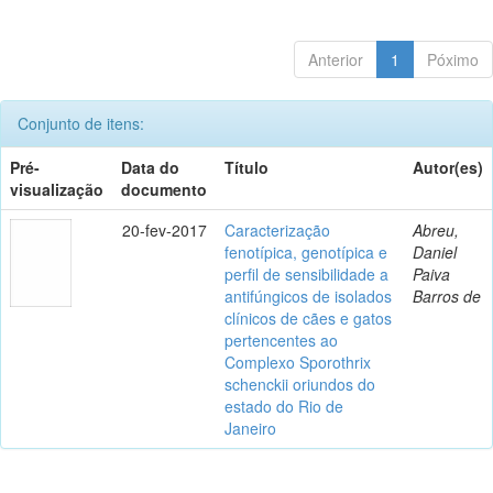
Anterior
1
Póximo
Conjunto de itens:
Pré-
Data do
Título
Autor(es)
visualização
documento
20-fev-2017
Caracterização
Abreu,
fenotípica, genotípica e
Daniel
perfil de sensibilidade a
Paiva
antifúngicos de isolados
Barros de
clínicos de cães e gatos
pertencentes ao
Complexo Sporothrix
schenckii oriundos do
estado do Rio de
Janeiro