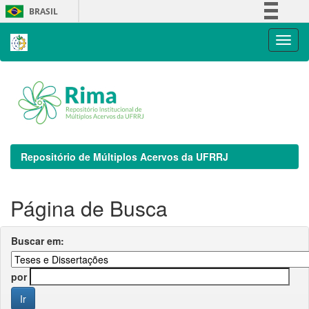
Skip
BRASIL
navigation
Simplifique!
Comunica BR
Participe
Acesso à informação
Legislação
Canais
Repositório de Múltiplos Acervos da UFRRJ
Página de Busca
Buscar em:
por