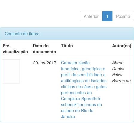
Anterior
1
Póximo
Conjunto de itens:
Pré-
Data do
Título
Autor(es)
visualização
documento
20-fev-2017
Caracterização
Abreu,
fenotípica, genotípica e
Daniel
perfil de sensibilidade a
Paiva
antifúngicos de isolados
Barros de
clínicos de cães e gatos
pertencentes ao
Complexo Sporothrix
schenckii oriundos do
estado do Rio de
Janeiro