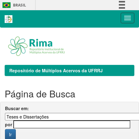
Skip
BRASIL
navigation
Simplifique!
Comunica BR
Participe
Acesso à informação
Legislação
Canais
Repositório de Múltiplos Acervos da UFRRJ
Página de Busca
Buscar em:
por