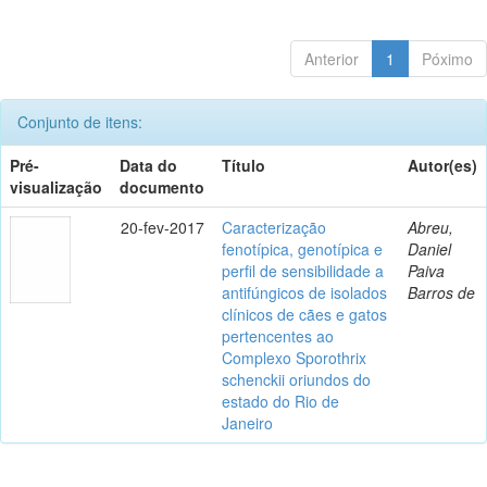
Anterior
1
Póximo
Conjunto de itens:
Pré-
Data do
Título
Autor(es)
visualização
documento
20-fev-2017
Caracterização
Abreu,
fenotípica, genotípica e
Daniel
perfil de sensibilidade a
Paiva
antifúngicos de isolados
Barros de
clínicos de cães e gatos
pertencentes ao
Complexo Sporothrix
schenckii oriundos do
estado do Rio de
Janeiro