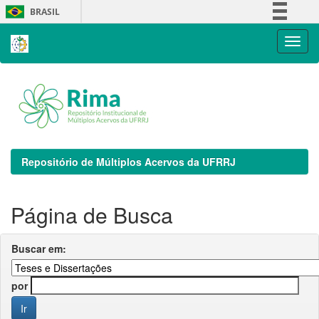
Skip
BRASIL
navigation
Simplifique!
Comunica BR
Participe
Acesso à informação
Legislação
Canais
Repositório de Múltiplos Acervos da UFRRJ
Página de Busca
Buscar em:
por