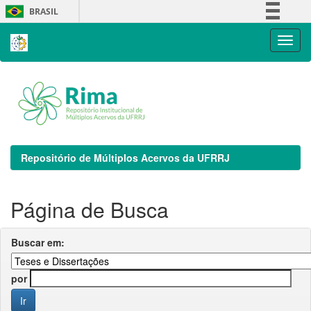
Skip
BRASIL
navigation
Simplifique!
Comunica BR
Participe
Acesso à informação
Legislação
Canais
Repositório de Múltiplos Acervos da UFRRJ
Página de Busca
Buscar em:
por