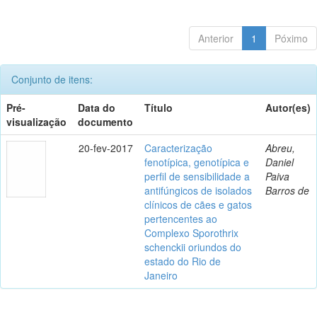
Anterior
1
Póximo
Conjunto de itens:
Pré-
Data do
Título
Autor(es)
visualização
documento
20-fev-2017
Caracterização
Abreu,
fenotípica, genotípica e
Daniel
perfil de sensibilidade a
Paiva
antifúngicos de isolados
Barros de
clínicos de cães e gatos
pertencentes ao
Complexo Sporothrix
schenckii oriundos do
estado do Rio de
Janeiro