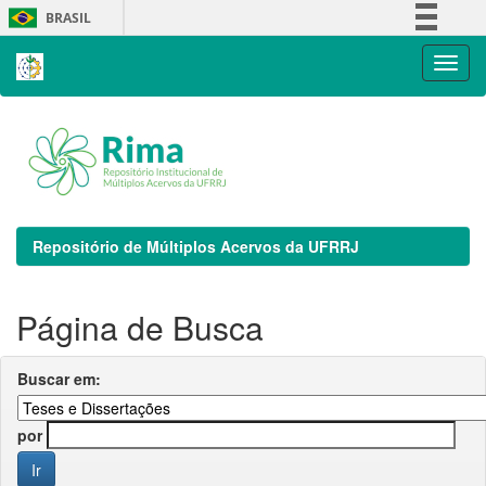
Skip
BRASIL
navigation
Simplifique!
Comunica BR
Participe
Acesso à informação
Legislação
Canais
Repositório de Múltiplos Acervos da UFRRJ
Página de Busca
Buscar em:
por