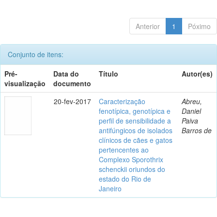
Anterior
1
Póximo
Conjunto de itens:
Pré-
Data do
Título
Autor(es)
visualização
documento
20-fev-2017
Caracterização
Abreu,
fenotípica, genotípica e
Daniel
perfil de sensibilidade a
Paiva
antifúngicos de isolados
Barros de
clínicos de cães e gatos
pertencentes ao
Complexo Sporothrix
schenckii oriundos do
estado do Rio de
Janeiro