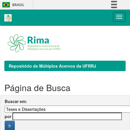
Skip
BRASIL
navigation
Simplifique!
Comunica BR
Participe
Acesso à informação
Legislação
Canais
Repositório de Múltiplos Acervos da UFRRJ
Página de Busca
Buscar em:
por