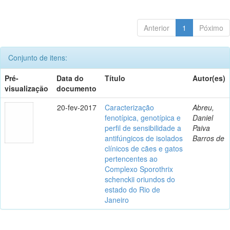
Anterior
1
Póximo
Conjunto de itens:
Pré-
Data do
Título
Autor(es)
visualização
documento
20-fev-2017
Caracterização
Abreu,
fenotípica, genotípica e
Daniel
perfil de sensibilidade a
Paiva
antifúngicos de isolados
Barros de
clínicos de cães e gatos
pertencentes ao
Complexo Sporothrix
schenckii oriundos do
estado do Rio de
Janeiro