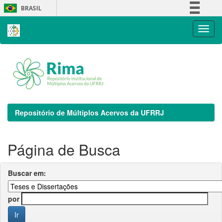
Skip
BRASIL
navigation
Simplifique!
Comunica BR
Participe
Acesso à informação
Legislação
Canais
Repositório de Múltiplos Acervos da UFRRJ
Página de Busca
Buscar em:
por