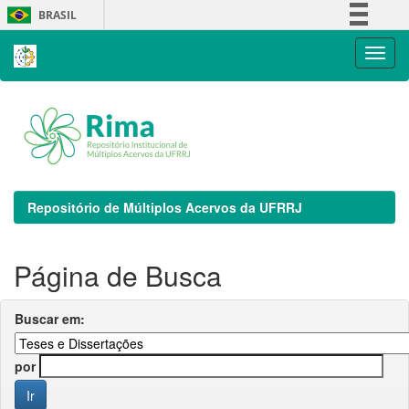
Skip
BRASIL
navigation
Simplifique!
Comunica BR
Participe
Acesso à informação
Legislação
Canais
Repositório de Múltiplos Acervos da UFRRJ
Página de Busca
Buscar em:
por