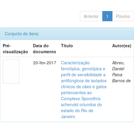
Anterior
1
Póximo
Conjunto de itens:
Pré-
Data do
Título
Autor(es)
visualização
documento
20-fev-2017
Caracterização
Abreu,
fenotípica, genotípica e
Daniel
perfil de sensibilidade a
Paiva
antifúngicos de isolados
Barros de
clínicos de cães e gatos
pertencentes ao
Complexo Sporothrix
schenckii oriundos do
estado do Rio de
Janeiro