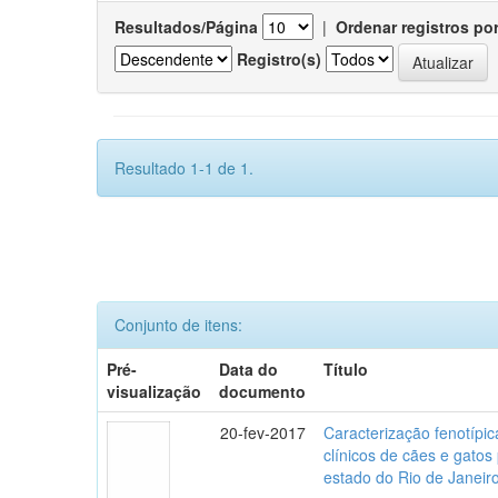
Resultados/Página
|
Ordenar registros po
Registro(s)
Resultado 1-1 de 1.
Conjunto de itens:
Pré-
Data do
Título
visualização
documento
20-fev-2017
Caracterização fenotípica
clínicos de cães e gato
estado do Rio de Janeir