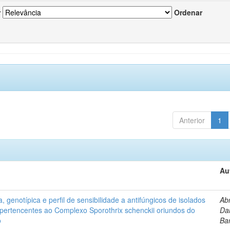
r
Ordenar
Anterior
1
Au
, genotípica e perfil de sensibilidade a antifúngicos de isolados
Ab
s pertencentes ao Complexo Sporothrix schenckii oriundos do
Dan
o
Ba