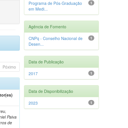
Programa de Pós-Graduação
1
em Medi...
Agência de Fomento
CNPq - Conselho Nacional de
1
Desen...
Data de Publicação
Póximo
2017
1
Data de Disponibilização
tor(es)
2023
1
reu,
iel Paiva
rros de