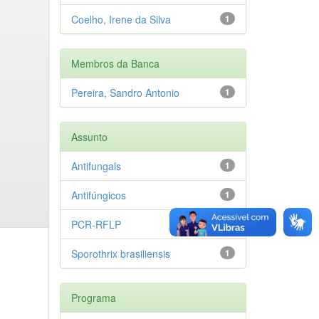
Coelho, Irene da Silva
1
Membros da Banca
Pereira, Sandro Antonio
1
Assunto
Antifungals
1
Antifúngicos
1
PCR-RFLP
1
Sporothrix brasiliensis
1
Programa