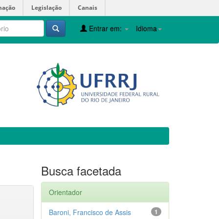
mação
Legislação
Canais
Entrar em:
Idioma
Busca facetada
Orientador
Baroni, Francisco de Assis
1