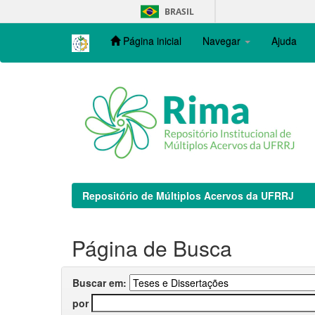
Skip
BRASIL
navigation
Página inicial
Navegar
Ajuda
Repositório de Múltiplos Acervos da UFRRJ
Página de Busca
Buscar em:
por