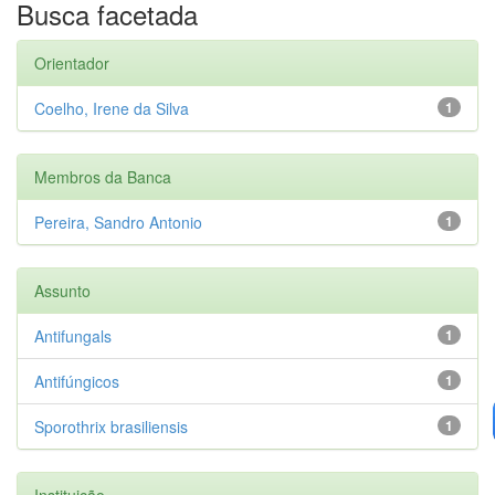
Busca facetada
Orientador
Coelho, Irene da Silva
1
Membros da Banca
Pereira, Sandro Antonio
1
Assunto
Antifungals
1
Antifúngicos
1
Sporothrix brasiliensis
1
Instituição