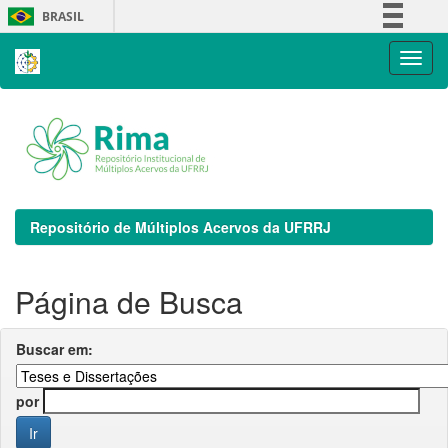
Skip
BRASIL
navigation
Simplifique!
Comunica BR
Participe
Acesso à informação
Legislação
Canais
Repositório de Múltiplos Acervos da UFRRJ
Página de Busca
Buscar em:
por