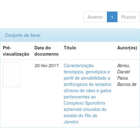
Anterior
1
Póximo
Conjunto de itens:
Pré-
Data do
Título
Autor(es)
visualização
documento
20-fev-2017
Caracterização
Abreu,
fenotípica, genotípica e
Daniel
perfil de sensibilidade a
Paiva
antifúngicos de isolados
Barros de
clínicos de cães e gatos
pertencentes ao
Complexo Sporothrix
schenckii oriundos do
estado do Rio de
Janeiro