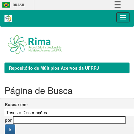
Skip
BRASIL
navigation
Simplifique!
Comunica BR
Participe
Acesso à informação
Legislação
Canais
Repositório de Múltiplos Acervos da UFRRJ
Página de Busca
Buscar em:
por