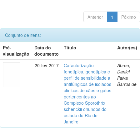
Anterior
1
Póximo
Conjunto de itens:
Pré-
Data do
Título
Autor(es)
visualização
documento
20-fev-2017
Caracterização
Abreu,
fenotípica, genotípica e
Daniel
perfil de sensibilidade a
Paiva
antifúngicos de isolados
Barros de
clínicos de cães e gatos
pertencentes ao
Complexo Sporothrix
schenckii oriundos do
estado do Rio de
Janeiro