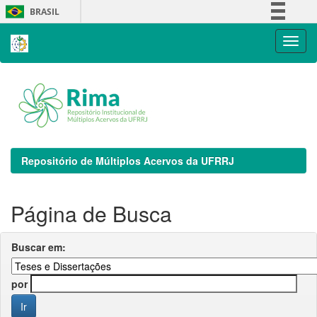
Skip
BRASIL
navigation
Simplifique!
Comunica BR
Participe
Acesso à informação
Legislação
Canais
Repositório de Múltiplos Acervos da UFRRJ
Página de Busca
Buscar em:
por