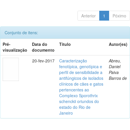
Anterior
1
Póximo
Conjunto de itens:
Pré-
Data do
Título
Autor(es)
visualização
documento
20-fev-2017
Caracterização
Abreu,
fenotípica, genotípica e
Daniel
perfil de sensibilidade a
Paiva
antifúngicos de isolados
Barros de
clínicos de cães e gatos
pertencentes ao
Complexo Sporothrix
schenckii oriundos do
estado do Rio de
Janeiro