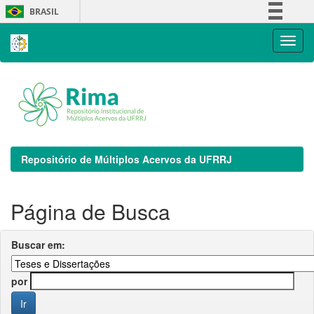
Skip
BRASIL
navigation
Simplifique!
Comunica BR
Participe
Acesso à informação
Legislação
Canais
Repositório de Múltiplos Acervos da UFRRJ
Página de Busca
Buscar em:
por