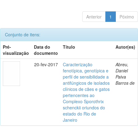
Anterior
1
Póximo
Conjunto de itens:
Pré-
Data do
Título
Autor(es)
visualização
documento
20-fev-2017
Caracterização
Abreu,
fenotípica, genotípica e
Daniel
perfil de sensibilidade a
Paiva
antifúngicos de isolados
Barros de
clínicos de cães e gatos
pertencentes ao
Complexo Sporothrix
schenckii oriundos do
estado do Rio de
Janeiro