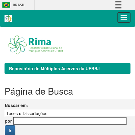
Skip
BRASIL
navigation
Simplifique!
Comunica BR
Participe
Acesso à informação
Legislação
Canais
Repositório de Múltiplos Acervos da UFRRJ
Página de Busca
Buscar em:
por