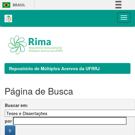
Skip
BRASIL
navigation
Simplifique!
Comunica BR
Participe
Acesso à informação
Legislação
Canais
Repositório de Múltiplos Acervos da UFRRJ
Página de Busca
Buscar em:
por