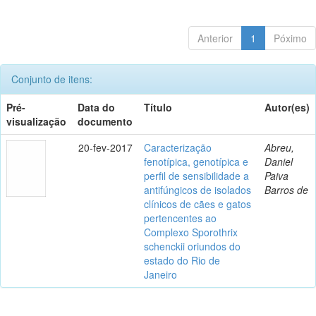
Anterior
1
Póximo
Conjunto de itens:
Pré-
Data do
Título
Autor(es)
visualização
documento
20-fev-2017
Caracterização
Abreu,
fenotípica, genotípica e
Daniel
perfil de sensibilidade a
Paiva
antifúngicos de isolados
Barros de
clínicos de cães e gatos
pertencentes ao
Complexo Sporothrix
schenckii oriundos do
estado do Rio de
Janeiro