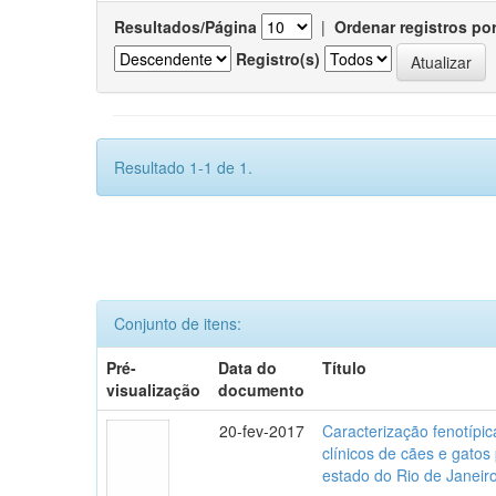
Resultados/Página
|
Ordenar registros po
Registro(s)
Resultado 1-1 de 1.
Conjunto de itens:
Pré-
Data do
Título
visualização
documento
20-fev-2017
Caracterização fenotípica
clínicos de cães e gato
estado do Rio de Janeir