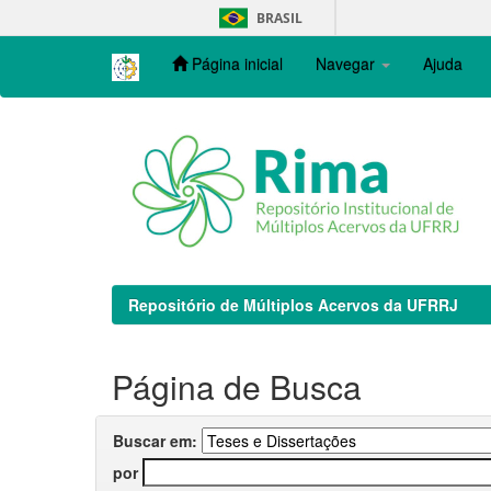
Skip
BRASIL
navigation
Página inicial
Navegar
Ajuda
Repositório de Múltiplos Acervos da UFRRJ
Página de Busca
Buscar em:
por