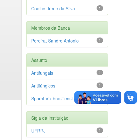
Coelho, Irene da Silva
1
Membros da Banca
Pereira, Sandro Antonio
1
Assunto
Antifungals
1
Antifúngicos
1
Sporothrix brasiliensis
1
Sigla da Instituição
UFRRJ
1