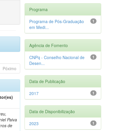
Programa
Programa de Pós-Graduação
1
em Medi...
Agência de Fomento
CNPq - Conselho Nacional de
1
Desen...
Póximo
Data de Publicação
2017
1
tor(es)
Data de Disponibilização
reu,
iel Paiva
2023
1
rros de