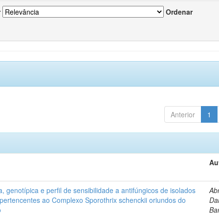
r
Ordenar
Anterior
1
Au
, genotípica e perfil de sensibilidade a antifúngicos de isolados
Ab
s pertencentes ao Complexo Sporothrix schenckii oriundos do
Dan
o
Ba