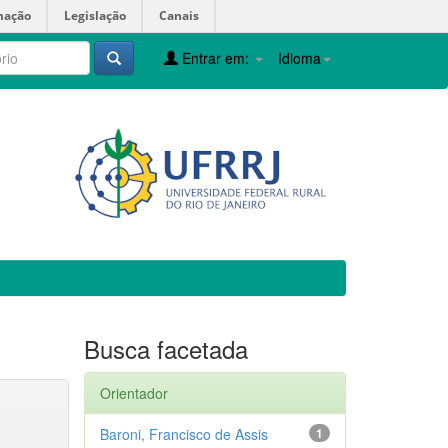
mação
Legislação
Canais
Entrar em:
Idioma
Busca facetada
Orientador
Baroni, Francisco de Assis
1