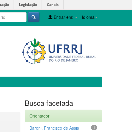
mação
Legislação
Canais
Entrar em:
Idioma
Busca facetada
Orientador
Baroni, Francisco de Assis
1