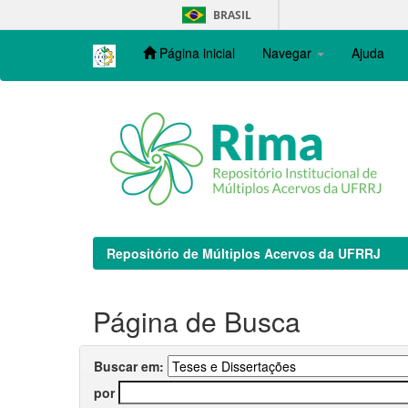
Skip
BRASIL
navigation
Página inicial
Navegar
Ajuda
Repositório de Múltiplos Acervos da UFRRJ
Página de Busca
Buscar em:
por