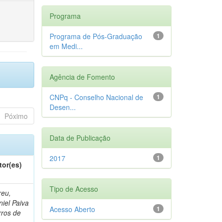
Programa
Programa de Pós-Graduação
1
em Medi...
Agência de Fomento
CNPq - Conselho Nacional de
1
Desen...
Póximo
Data de Publicação
2017
1
tor(es)
Tipo de Acesso
reu,
iel Paiva
Acesso Aberto
1
rros de