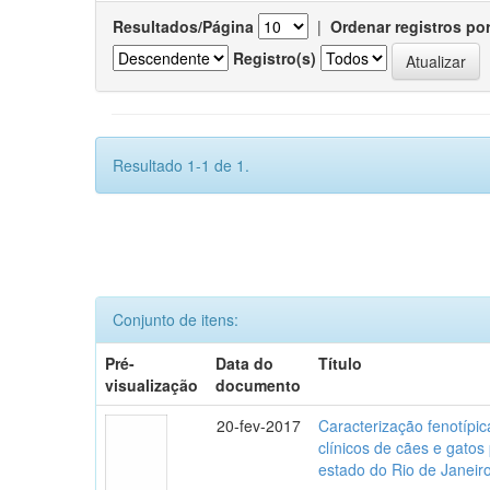
Resultados/Página
|
Ordenar registros po
Registro(s)
Resultado 1-1 de 1.
Conjunto de itens:
Pré-
Data do
Título
visualização
documento
20-fev-2017
Caracterização fenotípica
clínicos de cães e gato
estado do Rio de Janeir