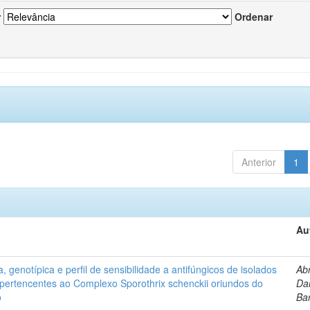
r
Ordenar
Anterior
1
Au
, genotípica e perfil de sensibilidade a antifúngicos de isolados
Ab
s pertencentes ao Complexo Sporothrix schenckii oriundos do
Dan
o
Ba