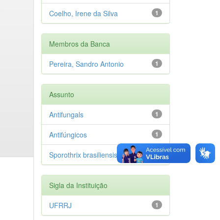
Coelho, Irene da Silva
1
Membros da Banca
Pereira, Sandro Antonio
1
Assunto
Antifungals
1
Antifúngicos
1
Sporothrix brasiliensis
1
Sigla da Instituição
UFRRJ
1