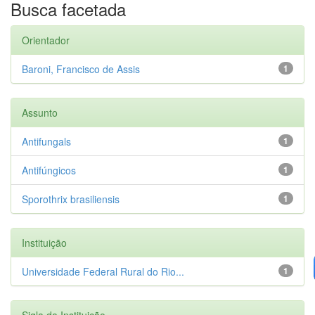
Busca facetada
Orientador
Baroni, Francisco de Assis
1
Assunto
Antifungals
1
Antifúngicos
1
Sporothrix brasiliensis
1
Instituição
Universidade Federal Rural do Rio...
1
Sigla da Instituição