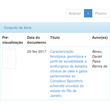
Anterior
1
Póximo
Conjunto de itens:
Pré-
Data do
Título
Autor(es)
visualização
documento
20-fev-2017
Caracterização
Abreu,
fenotípica, genotípica e
Daniel
perfil de sensibilidade a
Paiva
antifúngicos de isolados
Barros de
clínicos de cães e gatos
pertencentes ao
Complexo Sporothrix
schenckii oriundos do
estado do Rio de
Janeiro