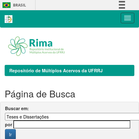
Skip
BRASIL
navigation
Simplifique!
Comunica BR
Participe
Acesso à informação
Legislação
Canais
Repositório de Múltiplos Acervos da UFRRJ
Página de Busca
Buscar em:
por