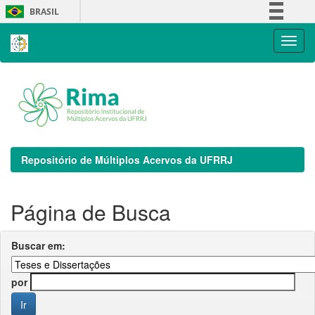
Skip
BRASIL
navigation
Simplifique!
Comunica BR
Participe
Acesso à informação
Legislação
Canais
Repositório de Múltiplos Acervos da UFRRJ
Página de Busca
Buscar em:
por