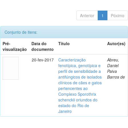
Anterior
1
Póximo
Conjunto de itens:
Pré-
Data do
Título
Autor(es)
visualização
documento
20-fev-2017
Caracterização
Abreu,
fenotípica, genotípica e
Daniel
perfil de sensibilidade a
Paiva
antifúngicos de isolados
Barros de
clínicos de cães e gatos
pertencentes ao
Complexo Sporothrix
schenckii oriundos do
estado do Rio de
Janeiro