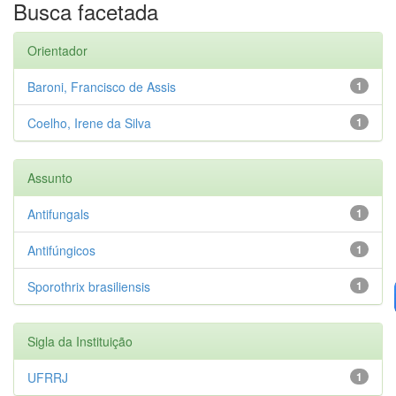
Busca facetada
Orientador
Baroni, Francisco de Assis
1
Coelho, Irene da Silva
1
Assunto
Antifungals
1
Antifúngicos
1
Sporothrix brasiliensis
1
Sigla da Instituição
UFRRJ
1