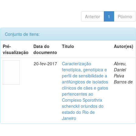
Anterior
1
Póximo
Conjunto de itens:
Pré-
Data do
Título
Autor(es)
visualização
documento
20-fev-2017
Caracterização
Abreu,
fenotípica, genotípica e
Daniel
perfil de sensibilidade a
Paiva
antifúngicos de isolados
Barros de
clínicos de cães e gatos
pertencentes ao
Complexo Sporothrix
schenckii oriundos do
estado do Rio de
Janeiro