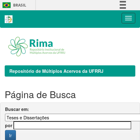
Skip
BRASIL
navigation
Simplifique!
Comunica BR
Participe
Acesso à informação
Legislação
Canais
Repositório de Múltiplos Acervos da UFRRJ
Página de Busca
Buscar em:
por