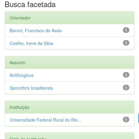
Busca facetada
Orientador
Baroni, Francisco de Assis
1
Coelho, Irene da Silva
1
Assunto
Antifúngicos
1
Sporothrix brasiliensis
1
Instituição
Universidade Federal Rural do Rio...
1
Sigla da Instituição