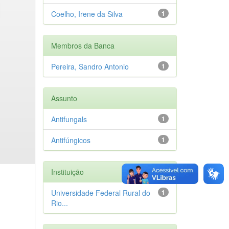
Coelho, Irene da Silva
1
Membros da Banca
Pereira, Sandro Antonio
1
Assunto
Antifungals
1
Antifúngicos
1
Instituição
Universidade Federal Rural do
1
Rio...