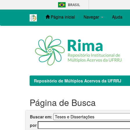
Skip
BRASIL
navigation
Página inicial
Navegar
Ajuda
Repositório de Múltiplos Acervos da UFRRJ
Página de Busca
Buscar em:
por