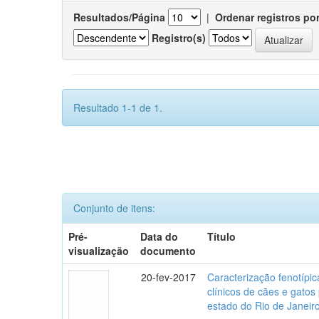
Resultados/Página
|
Ordenar registros po
Registro(s)
Resultado 1-1 de 1.
Conjunto de itens:
Pré-
Data do
Título
visualização
documento
20-fev-2017
Caracterização fenotípica
clínicos de cães e gato
estado do Rio de Janeir