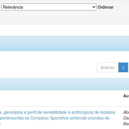
r
Ordenar
Anterior
1
Au
, genotípica e perfil de sensibilidade a antifúngicos de isolados
Ab
s pertencentes ao Complexo Sporothrix schenckii oriundos do
Dan
o
Ba