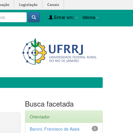
mação
Legislação
Canais
Entrar em:
Idioma
Busca facetada
Orientador
Baroni, Francisco de Assis
1