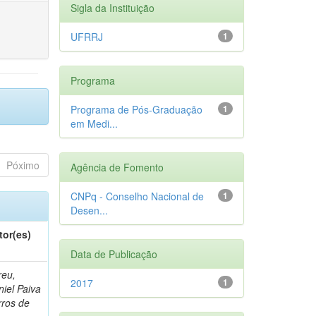
Sigla da Instituição
UFRRJ
1
Programa
Programa de Pós-Graduação
1
em Medi...
Póximo
Agência de Fomento
CNPq - Conselho Nacional de
1
Desen...
tor(es)
Data de Publicação
reu,
2017
1
iel Paiva
rros de