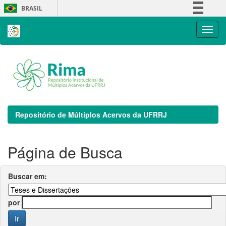
Skip
BRASIL
navigation
Simplifique!
Comunica BR
Participe
Acesso à informação
Legislação
Canais
Repositório de Múltiplos Acervos da UFRRJ
Página de Busca
Buscar em:
por