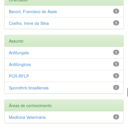
Baroni, Francisco de Assis
1
Coelho, Irene da Silva
1
Assunto
Antifungals
1
Antifúngicos
1
PCR-RFLP
1
Sporothrix brasiliensis
1
Áreas de conhecimento
Medicina Veterinária
1