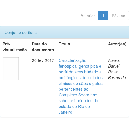
Anterior
1
Póximo
Conjunto de itens:
Pré-
Data do
Título
Autor(es)
visualização
documento
20-fev-2017
Caracterização
Abreu,
fenotípica, genotípica e
Daniel
perfil de sensibilidade a
Paiva
antifúngicos de isolados
Barros de
clínicos de cães e gatos
pertencentes ao
Complexo Sporothrix
schenckii oriundos do
estado do Rio de
Janeiro