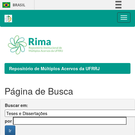
Skip
BRASIL
navigation
Simplifique!
Comunica BR
Participe
Acesso à informação
Legislação
Canais
Repositório de Múltiplos Acervos da UFRRJ
Página de Busca
Buscar em:
por