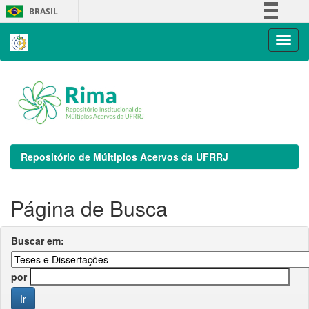
Skip
BRASIL
navigation
Simplifique!
Comunica BR
Participe
Acesso à informação
Legislação
Canais
Repositório de Múltiplos Acervos da UFRRJ
Página de Busca
Buscar em:
por