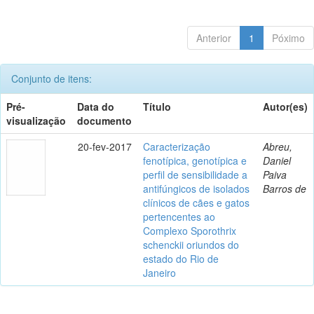
Anterior
1
Póximo
Conjunto de itens:
Pré-
Data do
Título
Autor(es)
visualização
documento
20-fev-2017
Caracterização
Abreu,
fenotípica, genotípica e
Daniel
perfil de sensibilidade a
Paiva
antifúngicos de isolados
Barros de
clínicos de cães e gatos
pertencentes ao
Complexo Sporothrix
schenckii oriundos do
estado do Rio de
Janeiro