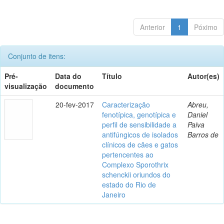
Anterior
1
Póximo
Conjunto de itens:
Pré-
Data do
Título
Autor(es)
visualização
documento
20-fev-2017
Caracterização
Abreu,
fenotípica, genotípica e
Daniel
perfil de sensibilidade a
Paiva
antifúngicos de isolados
Barros de
clínicos de cães e gatos
pertencentes ao
Complexo Sporothrix
schenckii oriundos do
estado do Rio de
Janeiro