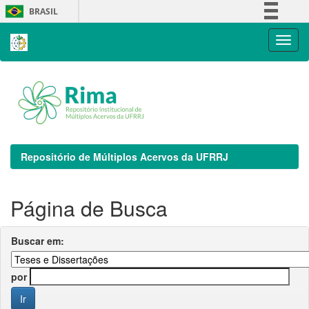
Skip
BRASIL
navigation
Simplifique!
Comunica BR
Participe
Acesso à informação
Legislação
Canais
Repositório de Múltiplos Acervos da UFRRJ
Página de Busca
Buscar em:
por