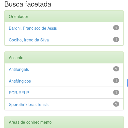
Busca facetada
Orientador
Baroni, Francisco de Assis
1
Coelho, Irene da Silva
1
Assunto
Antifungals
1
Antifúngicos
1
PCR-RFLP
1
Sporothrix brasiliensis
1
Áreas de conhecimento