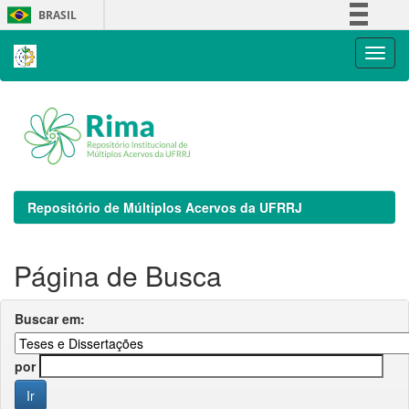
Skip
BRASIL
navigation
Simplifique!
Comunica BR
Participe
Acesso à informação
Legislação
Canais
Repositório de Múltiplos Acervos da UFRRJ
Página de Busca
Buscar em:
por