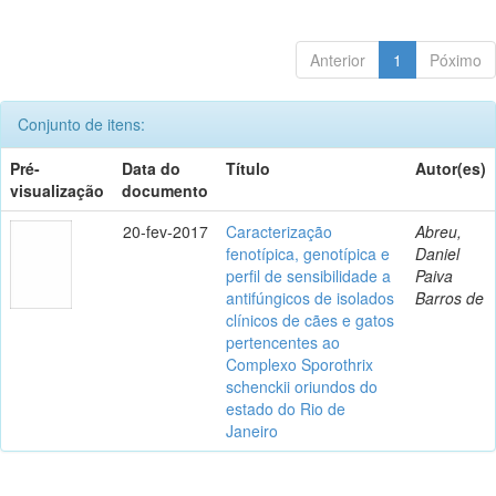
Anterior
1
Póximo
Conjunto de itens:
Pré-
Data do
Título
Autor(es)
visualização
documento
20-fev-2017
Caracterização
Abreu,
fenotípica, genotípica e
Daniel
perfil de sensibilidade a
Paiva
antifúngicos de isolados
Barros de
clínicos de cães e gatos
pertencentes ao
Complexo Sporothrix
schenckii oriundos do
estado do Rio de
Janeiro