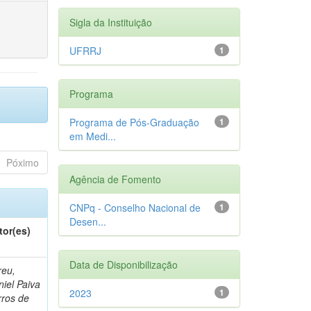
Sigla da Instituição
UFRRJ
1
Programa
Programa de Pós-Graduação
1
em Medi...
Póximo
Agência de Fomento
CNPq - Conselho Nacional de
1
Desen...
tor(es)
Data de Disponibilização
reu,
iel Paiva
2023
1
rros de