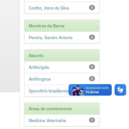
Coelho, Irene da Silva
1
Membros da Banca
Pereira, Sandro Antonio
1
Assunto
Antifungals
1
Antifúngicos
1
Sporothrix brasiliensis
1
Áreas de conhecimento
Medicina Veterinária
1