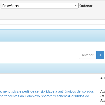
r
Ordenar
Anterior
1
Au
, genotípica e perfil de sensibilidade a antifúngicos de isolados
Ab
s pertencentes ao Complexo Sporothrix schenckii oriundos do
Dan
o
Ba