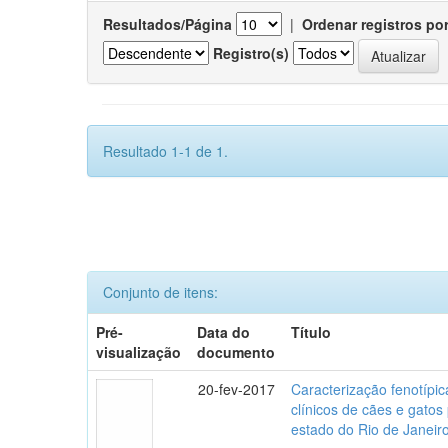
Resultados/Página
|
Ordenar registros po
Registro(s)
Resultado 1-1 de 1.
Conjunto de itens:
Pré-
Data do
Título
visualização
documento
20-fev-2017
Caracterização fenotípica
clínicos de cães e gato
estado do Rio de Janeir