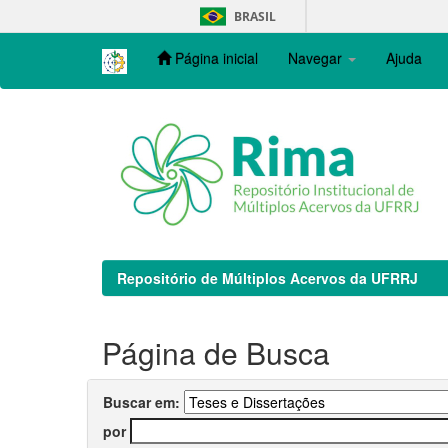
Skip
BRASIL
navigation
Página inicial
Navegar
Ajuda
Repositório de Múltiplos Acervos da UFRRJ
Página de Busca
Buscar em:
por