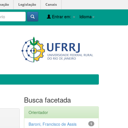
mação
Legislação
Canais
Entrar em:
Idioma
Busca facetada
Orientador
Baroni, Francisco de Assis
1