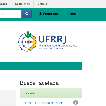
mação
Legislação
Canais
Entrar em:
Idioma
Busca facetada
Orientador
Baroni, Francisco de Assis
1