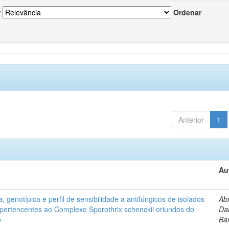
r
Ordenar
Anterior
1
Au
, genotípica e perfil de sensibilidade a antifúngicos de isolados
Ab
s pertencentes ao Complexo Sporothrix schenckii oriundos do
Dan
o
Ba