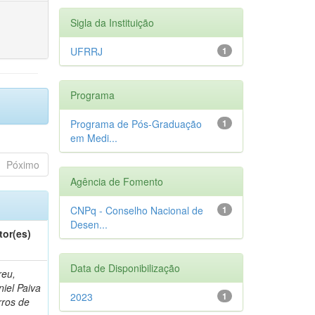
Sigla da Instituição
UFRRJ
1
Programa
Programa de Pós-Graduação
1
em Medi...
Póximo
Agência de Fomento
CNPq - Conselho Nacional de
1
Desen...
tor(es)
Data de Disponibilização
reu,
iel Paiva
2023
1
rros de