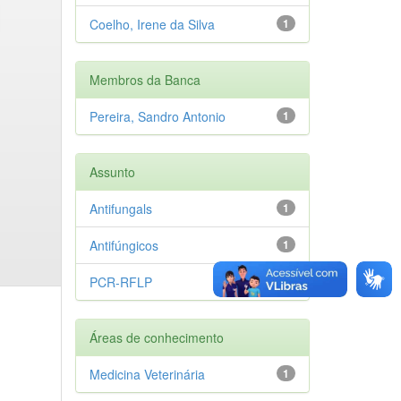
Coelho, Irene da Silva
1
Membros da Banca
Pereira, Sandro Antonio
1
Assunto
Antifungals
1
Antifúngicos
1
PCR-RFLP
1
Áreas de conhecimento
Medicina Veterinária
1