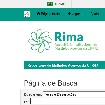
Skip
BRASIL
navigation
Página inicial
Navegar
Ajuda
Repositório de Múltiplos Acervos da UFRRJ
Página de Busca
Buscar em:
por