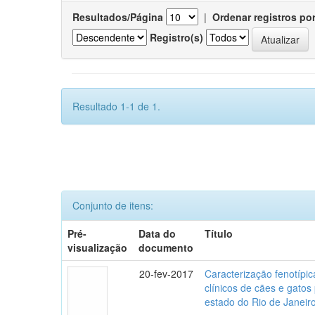
Resultados/Página
|
Ordenar registros po
Registro(s)
Resultado 1-1 de 1.
Conjunto de itens:
Pré-
Data do
Título
visualização
documento
20-fev-2017
Caracterização fenotípica
clínicos de cães e gato
estado do Rio de Janeir